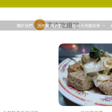
台東市吃道地
關於我們
大地慶典活動
縱谷大地藝術季