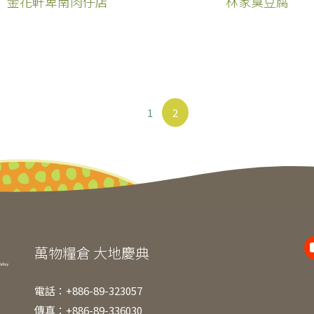
金花軒卑南肉仔店
林家臭豆腐
1
2
萬物糧倉 大地慶典
電話：+886-89-323057
傳真：+886-89-336030