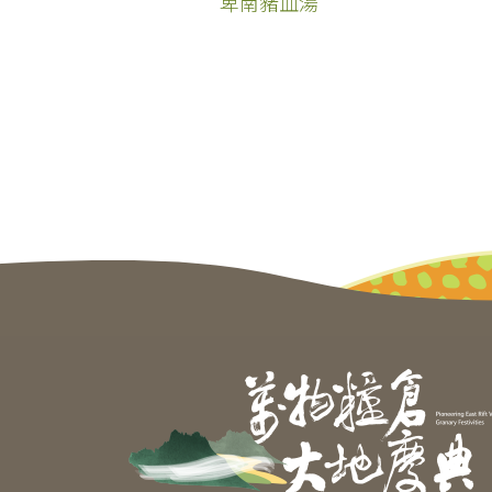
卑南豬血湯