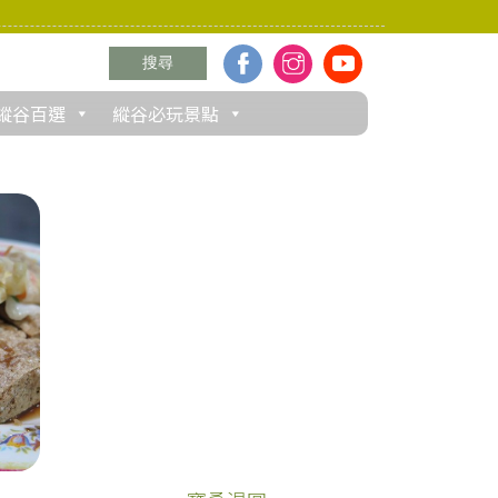
縱谷百選
縱谷必玩景點