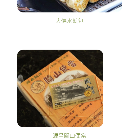
大佛水煎包
源昌關山便當