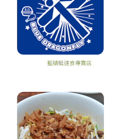
藍蜻蜓速食專賣店