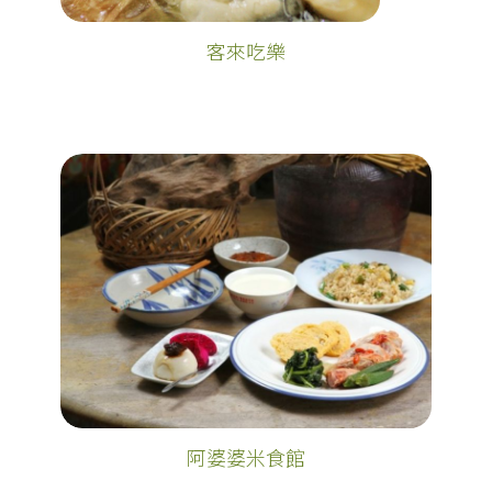
客來吃樂
阿婆婆米食館