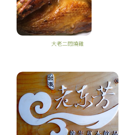
大老二悶燒雞