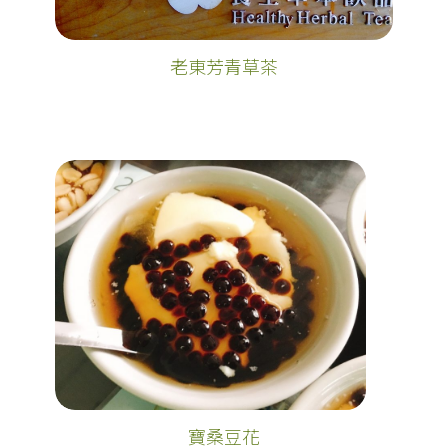
老東芳青草茶
寶桑豆花