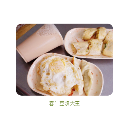
春牛豆漿大王