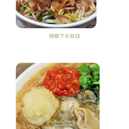
榕樹下米苔目