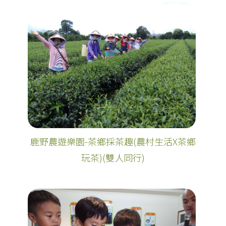
鹿野農遊樂園-茶鄉採茶趣(農村生活X茶鄉
玩茶)(雙人同行)