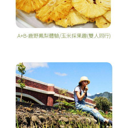
A+B-鹿野鳳梨體驗/玉米採果趣(雙人同行)