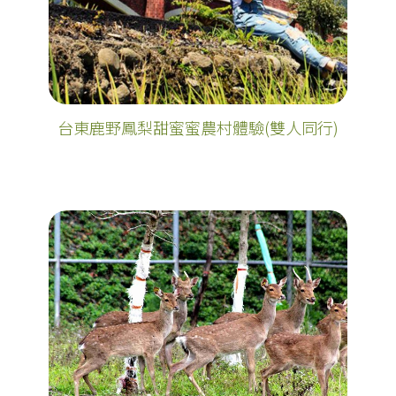
台東鹿野鳳梨甜蜜蜜農村體驗(雙人同行)