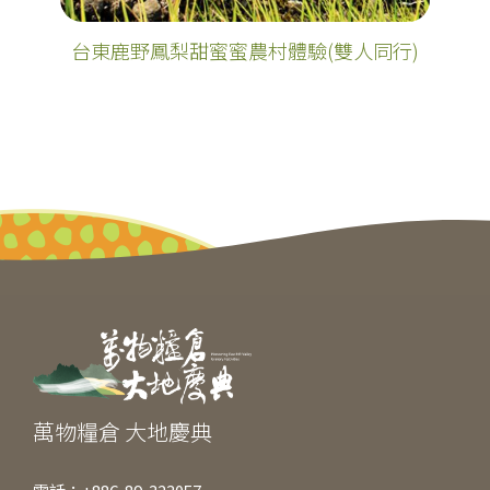
台東鹿野鳳梨甜蜜蜜農村體驗(雙人同行)
萬物糧倉 大地慶典