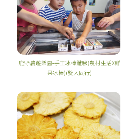
鹿野農遊樂園-手工冰棒體驗(農村生活X鮮
果冰棒)(雙人同行)