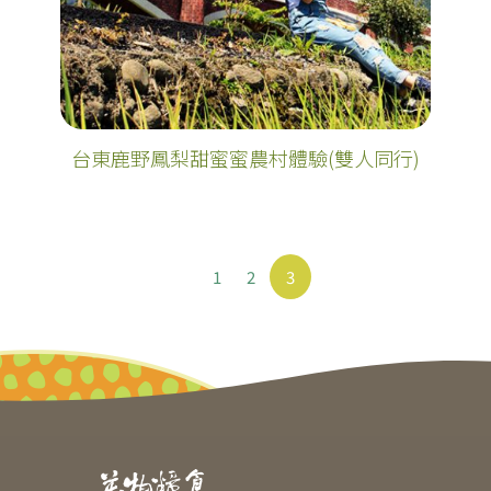
台東鹿野鳳梨甜蜜蜜農村體驗(雙人同行)
1
2
3