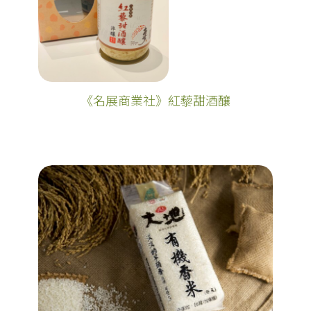
《名展商業社》紅藜甜酒釀