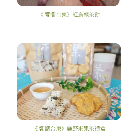
《 饗嚮台東》紅烏龍茶餅
《 饗嚮台東》鹿野米果茶禮盒