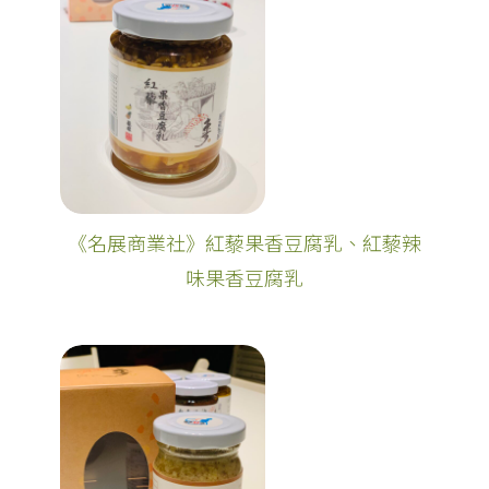
《名展商業社》紅藜果香豆腐乳、紅藜辣
味果香豆腐乳