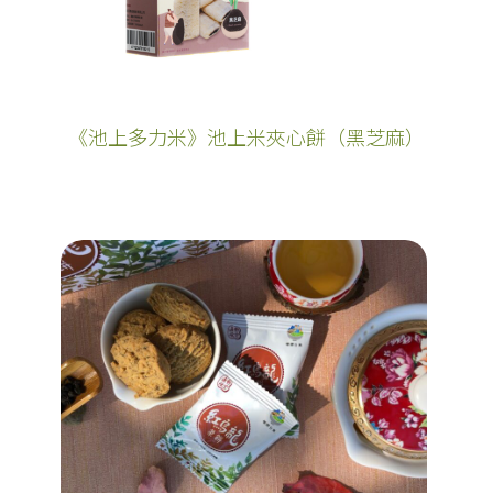
《池上多力米》池上米夾心餅（黑芝麻）