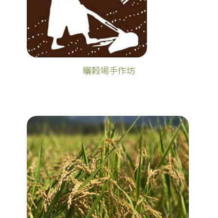
曬榖場手作坊