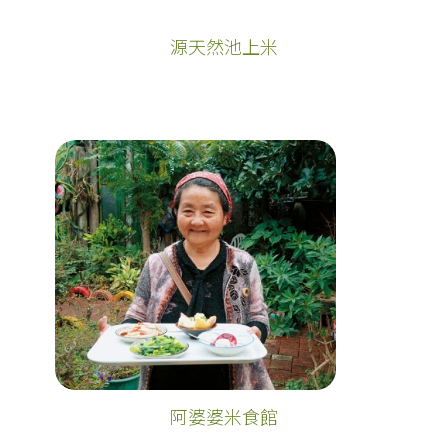
源天然池上米
阿婆婆米食館