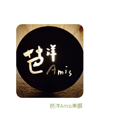
芭洋Amis美饌