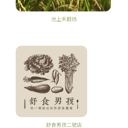
池上禾穀坊
舒食男孩二號店