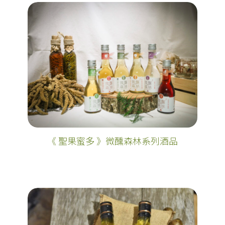
《 聖果蜜多 》微醺森林系列酒品