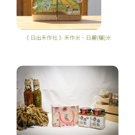
《 日出禾作社 》禾作米、日麗(曬)米