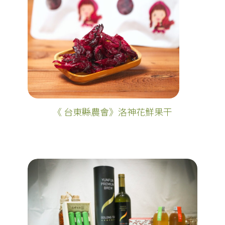
《 台東縣農會》洛神花鮮果干