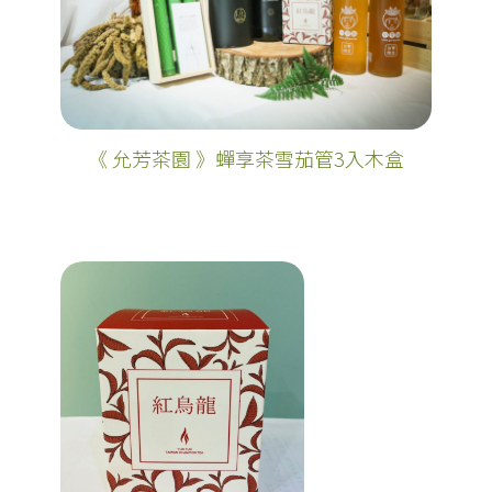
《 允芳茶園 》蟬享茶雪茄管3入木盒