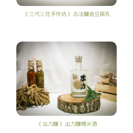
《 三代三花手作坊 》古法釀造豆腐乳
《 出力釀 》出力釀糯米酒