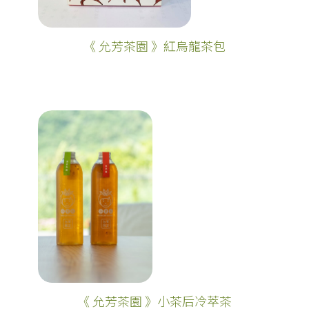
《 允芳茶園 》紅烏龍茶包
《 允芳茶園 》小茶后冷萃茶