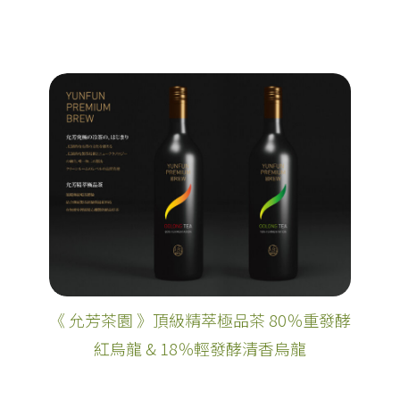
《 允芳茶園 》頂級精萃極品茶 80％重發酵
紅烏龍 & 18％輕發酵清香烏龍