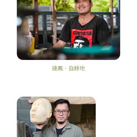
達鳳．旮赫地