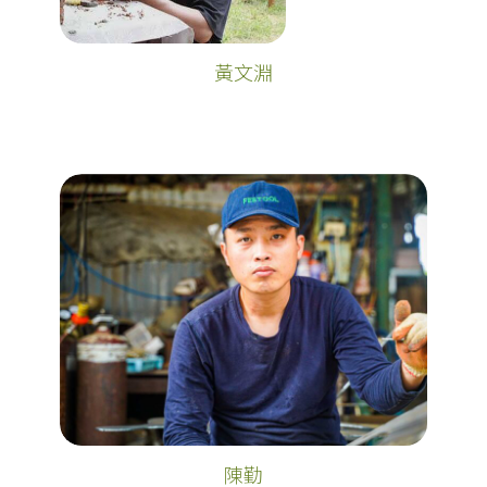
黃文淵
陳勤