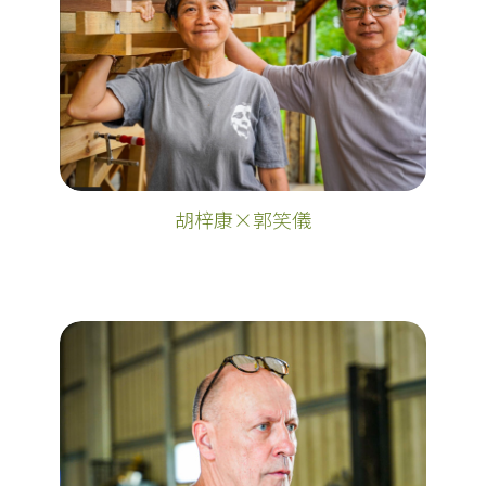
胡梓康×郭笑儀