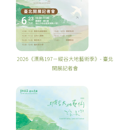
2026《漂鳥197－縱谷大地藝術季》- 臺北
開展記者會