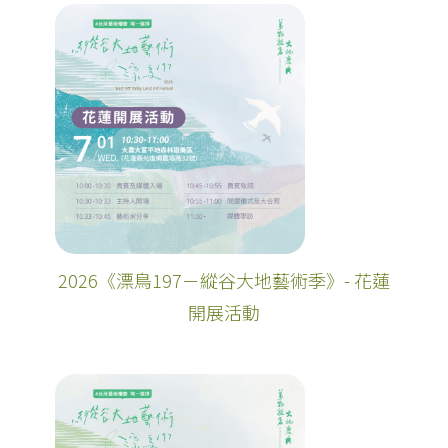
2026《漂鳥197－縱谷大地藝術季》- 花蓮
開展活動