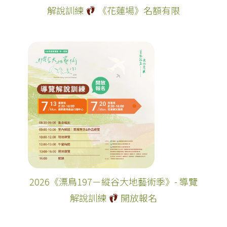
解說訓練
《花蓮場》名額有限
2026《漂鳥197－縱谷大地藝術季》- 導覽
解說訓練
開放報名