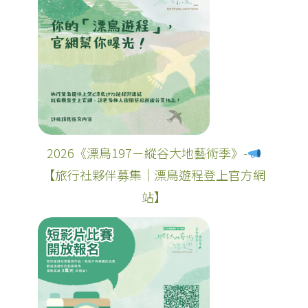
2026《漂鳥197－縱谷大地藝術季》-
【旅行社夥伴募集｜漂鳥遊程登上官方網
站】