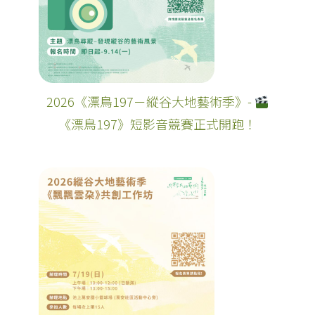
2026《漂鳥197－縱谷大地藝術季》-
《漂鳥197》短影音競賽正式開跑！