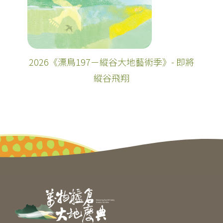
2026《漂鳥197－縱谷大地藝術季》- 即將
縱谷飛翔