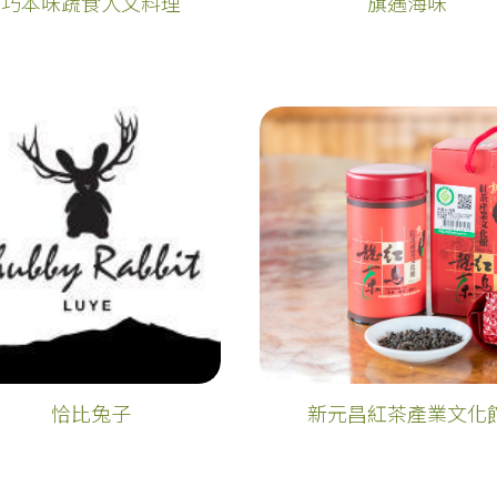
巧本味蔬食人文料理
旗遇海味
恰比兔子
新元昌紅茶產業文化