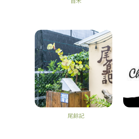
首禾
尾餘記