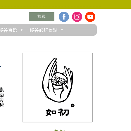
縱谷百選
縱谷必玩景點