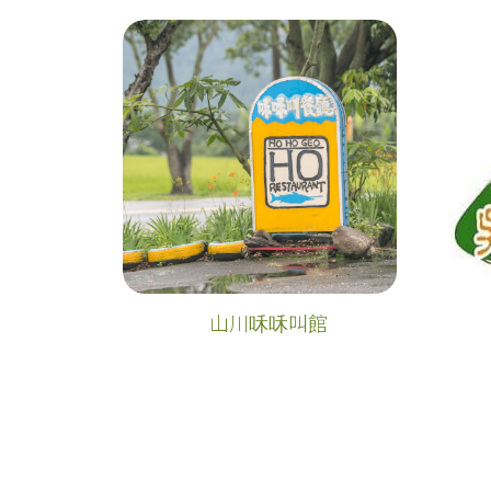
山川咊咊叫館