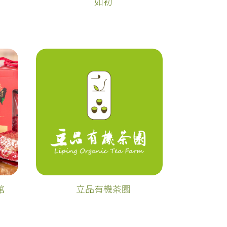
如初
館
立品有機茶園