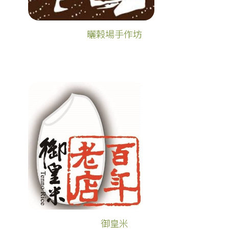
曬榖場手作坊
御皇米