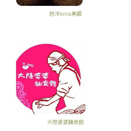
芭洋Amis美饌
大陸婆婆麵食館