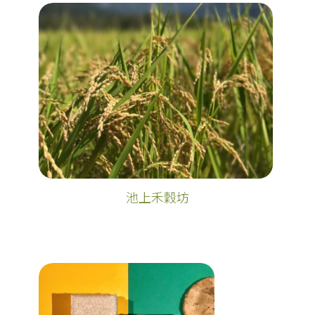
池上禾穀坊